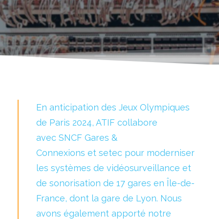
En anticipation des Jeux Olympiques
de Paris 2024, ATIF collabore
avec SNCF Gares &
Connexions et setec pour moderniser
les systèmes de vidéosurveillance et
de sonorisation de 17 gares en Île-de-
France, dont la gare de Lyon. Nous
avons également apporté notre