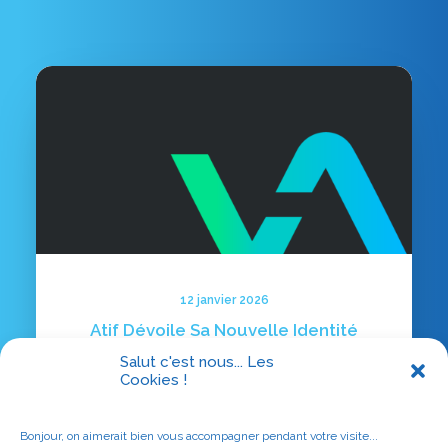
12 janvier 2026
Atif Dévoile Sa Nouvelle Identité
Graphique
Salut c'est nous... Les
Cookies !
Bonjour, on aimerait bien vous accompagner pendant votre visite...