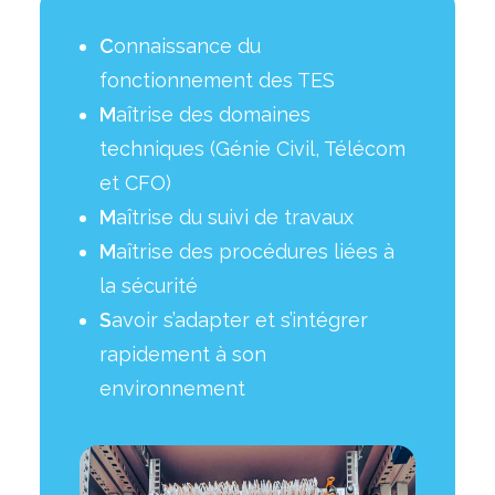
C
onnaissance du
fonctionnement des TES
M
aîtrise des domaines
techniques (Génie Civil, Télécom
et CFO)
M
aîtrise du suivi de travaux
M
aîtrise des procédures liées à
la sécurité
S
avoir s’adapter et s’intégrer
rapidement à son
environnement