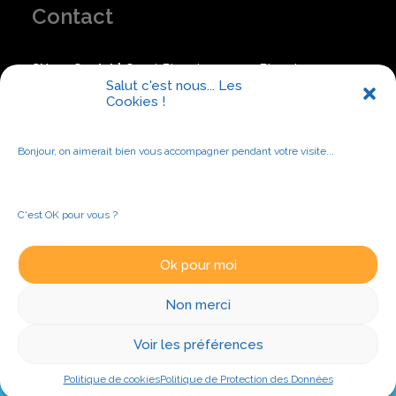
Contact
Siège Social |
Carré Pleyel – 5,7 rue Pleyel, 93200
Saint-Denis
Salut c'est nous... Les
Cookies !
NOUS CONTACTER
Bonjour, on aimerait bien vous accompagner pendant votre visite...
C'est OK pour vous ?
Ok pour moi
© 2024 ATIF | Tous droits réservés |
Mentions légales
Non merci
Voir les préférences
Politique de cookies
Politique de Protection des Données