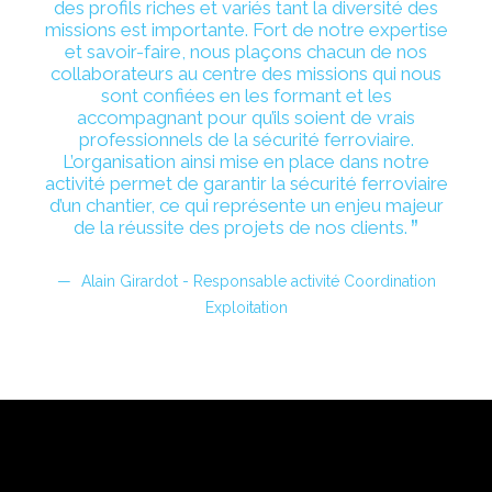
des profils riches et variés tant la diversité des
so
missions est importante. Fort de notre expertise
Coo
et savoir-faire, nous plaçons chacun de nos
m
collaborateurs au centre des missions qui nous
séc
sont confiées en les formant et les
accompagnant pour qu’ils soient de vrais
acco
professionnels de la sécurité ferroviaire.
en
L’organisation ainsi mise en place dans notre
activité permet de garantir la sécurité ferroviaire
dif
d’un chantier, ce qui représente un enjeu majeur
les 
de la réussite des projets de nos clients.
m’on
Alain Girardot - Responsable activité Coordination
Exploitation