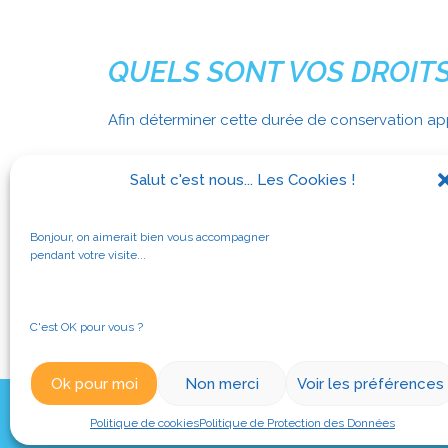
QUELS SONT VOS DROITS
Afin déterminer cette durée de conservation ap
Le droit de demander l’accès à vos données 
Salut c'est nous... Les Cookies !
Le droit d’en demander l’effacement ;
Le droit de vous opposer au traitement de v
Bonjour, on aimerait bien vous accompagner
Le droit de demander la limitation du traite
pendant votre visite...
Le droit de demander la portabilité de vos 
Le droit de retirer le consentement que vous
C'est OK pour vous ?
Ok pour moi
Non merci
Voir les préférences
© 2024 ATIF | Tous droits réservés |
Mentions légales
Politique de cookies
Politique de Protection des Données