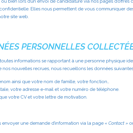
ou bien lors d’un envoi de candidature via nos pages d’offres 
 confidentielle. Elles nous permettent de vous communiquer de
notre site web.
N
É
ES PERSONNELLES COLLECT
É
utes informations se rapportant à une personne physique identi
 nos nouvelles recrues, nous recueillons les données suivantes
rénom ainsi que votre nom de famille, votre fonction…
ale, votre adresse e-mail et votre numéro de téléphone.
ue votre CV et votre lettre de motivation.
s envoyer une demande d’information via la page
« Contact »
ou