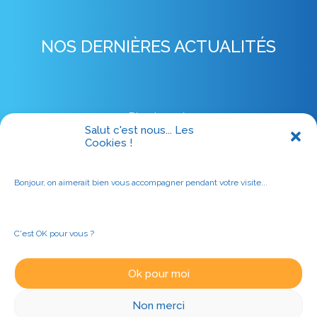
NOS DERNIÈRES ACTUALITÉS
Rien trouvé.
Salut c'est nous... Les
Cookies !
Bonjour, on aimerait bien vous accompagner pendant votre visite...
C'est OK pour vous ?
Ok pour moi
© 2024 ATIF | Tous droits réservés |
Mentions légales
Non merci