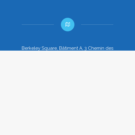
Berkeley Square, Bâtiment A, 3 Chemin des
Pavillons
44800 Saint-Herblain
Tel: +33 (0)2 51 84 11 10